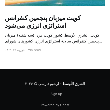
کویت میزبان پنجمین کنفرانس
استراتژی انرژی می‌شود
کویت: الشرق الأوسط کشور کویت فردا (سه شنبه) میزبان
پنجمین کنفرانس سالانهٔ استراتژی انرژی کشورهای شورای
همکاری خلیج می‌شود. به گزارش الشرق الاوسط، حدود ۳۰۰
1 min read
۰۴ فوریه ۲۰۱۹
متخصص از شرکت‌های جهانی نفت و گاز در این کنفرانس
شرکت خواهند کرد. سازمان نفت کویت روز گذشته طی
بیانیه‌ای اعلام کرد که میزبان این کنفرانس به سرپرس
الشرق الأوسط - آرشیو فارسی
© ۲۰۲۶
Sign up
Powered by Ghost