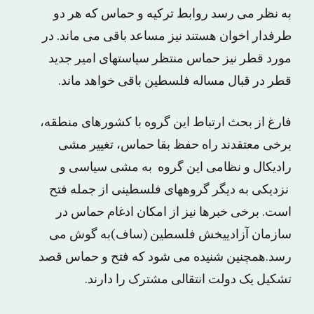
به نظر مى رسد روابط ترکیه و حماس که هر دو
طرفدار اخوان هستند نیز مساعد باقى مى ماند. در
مورد قطر نیز حماس منتظر سیاستهاى امیر جدید
قطر در قبال مساله فلسطین باقى خواهد ماند.
فارغ از بحث ارتباط این گروه با کشورهاى منطقه،
برخى معتقدند راه حفظ بقا حماس، تغییر مشى
رادیکال و نظامى این گروه به مشى سیاسى و
نزدیکى به دیگر گروههاى فلسطینى از جمله فتح
است. برخى خبرها نیز از امکان ادغام حماس در
سازمان آزادییخش فلسطین (ساف)به گوش مى
رسد.همچنین شنیده مى شود که فتح و حماس قصد
تشکیل یک دولت انتقالی مشترک را دارند.