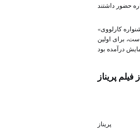
«ماکاندو» ساخته سودابه مرتضایی، فیلمساز ایرانی-آلمانی، هم در جشنواره کارلووی
ست، برای اولین
 فیلم پریناز
پریناز