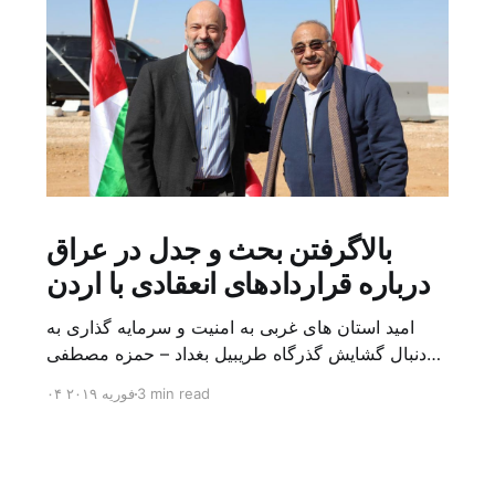
بالاگرفتن بحث و جدل در عراق
درباره قراردادهای انعقادی با اردن
امید استان های غربی به امنیت و سرمایه گذاری به
دنبال گشایش گذرگاه طریبیل بغداد – حمزه مصطفی
یک روز بیشتر از اعلام خبر گشایش گذرگاه مرزی
3 min read
۰۴ فوریه ۲۰۱۹
طریبیل توسط عادل عبد المهدی نخست وزیر عراق و
عمر الرزاز همتای اردنی اش نگذشته بود که ده ها
کامیون روز یکشنبه (۳ فوریه) از اردن از این […]