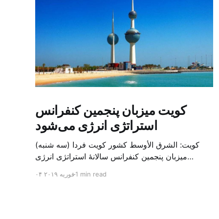
کویت میزبان پنجمین کنفرانس
استراتژی انرژی می‌شود
کویت: الشرق الأوسط کشور کویت فردا (سه شنبه)
میزبان پنجمین کنفرانس سالانهٔ استراتژی انرژی
کشورهای شورای همکاری خلیج می‌شود. به گزارش
1 min read
۰۴ فوریه ۲۰۱۹
الشرق الاوسط، حدود ۳۰۰ متخصص از شرکت‌های
جهانی نفت و گاز در این کنفرانس شرکت خواهند کرد.
سازمان نفت کویت روز گذشته طی بیانیه‌ای اعلام کرد
که میزبان این کنفرانس به سرپرس