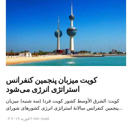
کویت میزبان پنجمین کنفرانس
استراتژی انرژی می‌شود
کویت: الشرق الأوسط کشور کویت فردا (سه شنبه) میزبان
پنجمین کنفرانس سالانهٔ استراتژی انرژی کشورهای شورای
همکاری خلیج می‌شود. به گزارش الشرق الاوسط، حدود ۳۰۰
1 min read
۰۴ فوریه ۲۰۱۹
متخصص از شرکت‌های جهانی نفت و گاز در این کنفرانس
شرکت خواهند کرد. سازمان نفت کویت روز گذشته طی