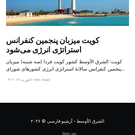
کویت میزبان پنجمین کنفرانس
استراتژی انرژی می‌شود
کویت: الشرق الأوسط کشور کویت فردا (سه شنبه) میزبان
پنجمین کنفرانس سالانهٔ استراتژی انرژی کشورهای شورای
همکاری خلیج می‌شود. به گزارش الشرق الاوسط، حدود ۳۰۰
1 min read
۰۴ فوریه ۲۰۱۹
متخصص از شرکت‌های جهانی نفت و گاز در این کنفرانس
شرکت خواهند کرد. سازمان نفت کویت روز گذشته طی
بیانیه‌ای اعلام کرد که میزبان این کنفرانس به سرپرس
الشرق الأوسط - آرشیو فارسی
© ۲۰۲۶
Sign up