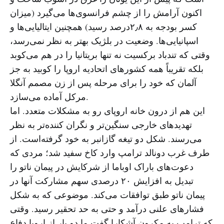
اکنون آرامش را از چشم فرانسوی‌ها می‌گیرد (میزان
کسر بودجه به ۲٫۸درصد رسید) همچنین ایتالیایی‌ها و
اسپانیایی‌ها. وضعیت در بلژیک بهتر به نظر نمی‌رسد،
وقتی که تندباد برکسیت نه تنها بریتانیا را در هم می‌کوبد
بلکه تقریباً همه کشورهای اتحادیه اروپا را کوبید به جز
آلمان که خود را برای مرحله پس از زن مصمم آنگلا
مرکل آماده می‌سازد.
این هم از درون خانه اروپای رو به مشکلات متعدد. اما
تهدیدهای خارجی سنگین‌تر و نگران کننده‌تر به نظر
می‌رسند. شکل دو تیغه گازانبر به خود گرفته‌است. از
طرف غرب دونالد ترامپ وارد کاخ سفید شد؛ مردی که
دعوت‌های باراک اوباما از شرکایش در پیمان ناتو را
تبدیل به افزایش ۲۰ درصدی سهم مشارکت آنها در
پیمان ناتو طبق توافقات می‌کند. موضوعی که به شکل
فشارهای علنی درآمد و حتی به حد تحقیر رسید. وقتی
که ترامپ به مکرون آشکارا گفت ما دو بار از اروپا دفاع