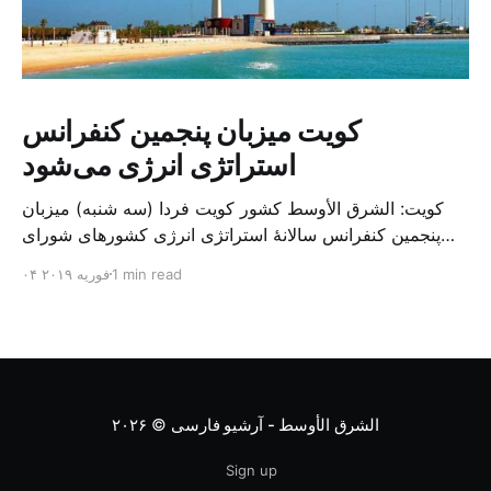
کویت میزبان پنجمین کنفرانس
استراتژی انرژی می‌شود
کویت: الشرق الأوسط کشور کویت فردا (سه شنبه) میزبان
پنجمین کنفرانس سالانهٔ استراتژی انرژی کشورهای شورای
همکاری خلیج می‌شود. به گزارش الشرق الاوسط، حدود ۳۰۰
1 min read
۰۴ فوریه ۲۰۱۹
متخصص از شرکت‌های جهانی نفت و گاز در این کنفرانس
شرکت خواهند کرد. سازمان نفت کویت روز گذشته طی
بیانیه‌ای اعلام کرد که میزبان این کنفرانس به سرپرس
الشرق الأوسط - آرشیو فارسی
© ۲۰۲۶
Sign up