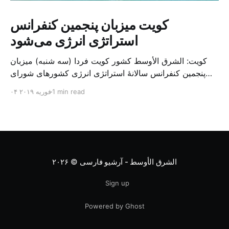
کویت میزبان پنجمین کنفرانس
استراتژی انرژی می‌شود
کویت: الشرق الأوسط کشور کویت فردا (سه شنبه) میزبان
پنجمین کنفرانس سالانهٔ استراتژی انرژی کشورهای شورای
همکاری خلیج می‌شود. به گزارش الشرق الاوسط، حدود ۳۰۰
1 min read
۰۴ فوریه ۲۰۱۹
متخصص از شرکت‌های جهانی نفت و گاز در این کنفرانس
شرکت خواهند کرد. سازمان نفت کویت روز گذشته طی
بیانیه‌ای اعلام کرد که میزبان این کنفرانس به سرپرس
الشرق الأوسط - آرشیو فارسی
© ۲۰۲۶
Sign up
Powered by Ghost