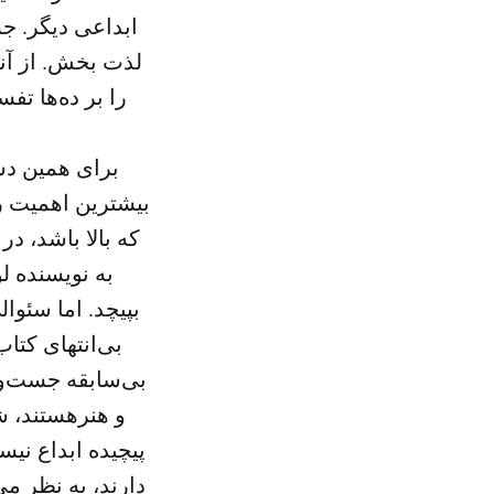
ابداعی دیگر. 
لذت بخش. از آنج
را بر ده‌ها تف
برای همین دشو
بیشترین اهمیت را
که بالا باشد، د
به نویسنده ل
بپیچد. اما سئوا
بی‌انتهای کتا
بی‌سابقه جست‌وج
و هنرهستند، ش
پیچیده ابداع نی
دارند، به نظر می