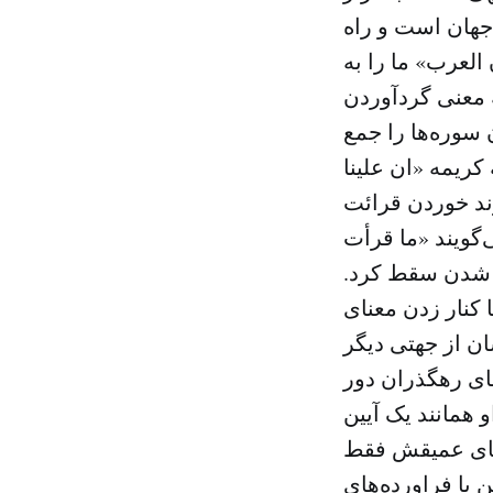
 جهان است و راه
العرب» ما را به
 معنی گردآوردن
سوره‌ها را جمع
کریمه «ان علینا
وند خوردن قرائت
ی‌گویند «ما قرأت
ل شدن سقط کرد.
 کنار زدن معنای
ن از جهتی دیگر
های رهگذران دور
 همانند یک آیین
عنای عمیقش فقط
یا فراورده‌های