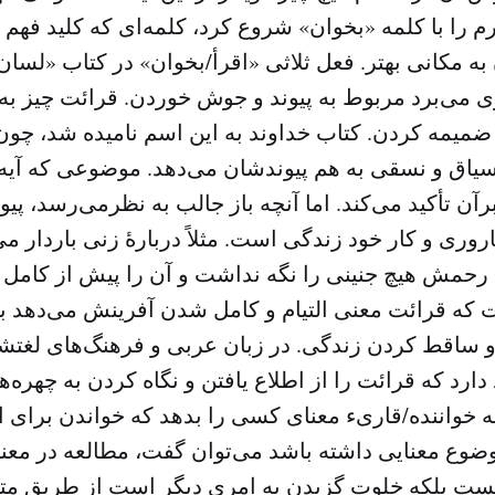
رم را با کلمه «بخوان» شروع کرد، کلمه‌ای که کلید فهم
به مکانی بهتر. فعل ثلاثی «اقرأ/بخوان» در کتاب «لسان 
ی می‌برد مربوط به پیوند و جوش خوردن. قرائت چیز به
میمه کردن. کتاب خداوند به این اسم نامیده شد، چون 
سیاق و نسقی به هم پیوندشان می‌دهد. موضوعی که آیه 
رآن تأکید می‌کند. اما آنچه باز جالب به نظرمی‌رسد، پی
اروری و کار خود زندگی است. مثلاً دربارهٔ زنی باردار م
نی رحمش هیچ جنینی را نگه نداشت و آن را پیش از کام
 که قرائت معنی التیام و کامل شدن آفرینش می‌دهد با
 ساقط کردن زندگی. در زبان عربی و فرهنگ‌های لغتشا
دارد که قرائت را از اطلاع یافتن و نگاه کردن به چهره‌
ه خواننده/قاریء معنای کسی را بدهد که خواندن برای او
وضوع معنایی داشته باشد می‌توان گفت، مطالعه در م
ست بلکه خلوت گزیدن به امری دیگر است از طریق متن 