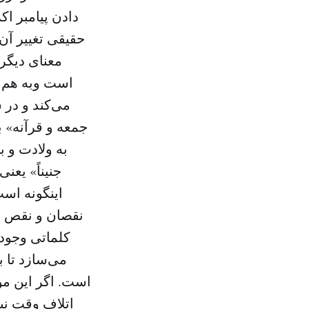
دادن پیامبر اک
حقیقی تغییر آن 
معنای دیگر
است وبه هم ض
می‌کند و در 
جمعه و قرآنه» ب
به ولادت و ب
جنیناً» یع
اینگونه است
نقصان و نقص و
کلماتی وجود 
می‌سازد تا ب
است. اگر این م
اتلاف وقت نی