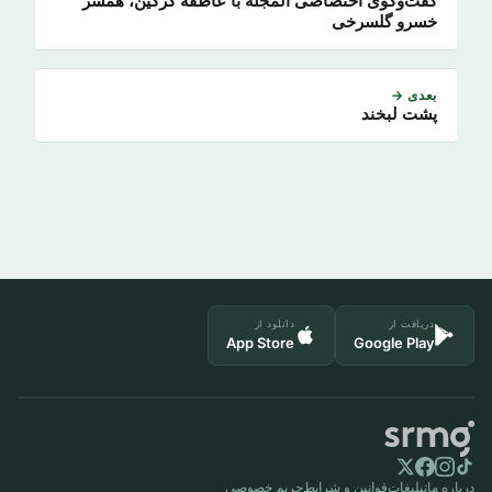
گفت‌وگوی اختصاصی المجله با عاطفه گرگین، همسر
خسرو گلسرخی
بعدی →
پشت لبخند
دریافت از
دانلود از
App Store
Google Play
درباره ما
تبلیغات
قوانین و شرایط
حریم خصوصی