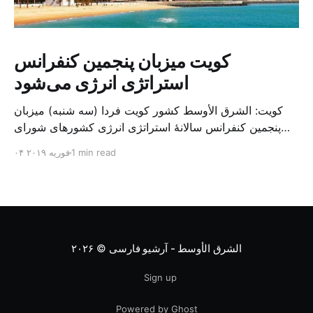
کویت میزبان پنجمین کنفرانس
استراتژی انرژی می‌شود
کویت: الشرق الأوسط کشور کویت فردا (سه شنبه) میزبان
پنجمین کنفرانس سالانهٔ استراتژی انرژی کشورهای شورای
همکاری خلیج می‌شود. به گزارش الشرق الاوسط، حدود ۳۰۰
1 min read
۰۴ فوریه ۲۰۱۹
متخصص از شرکت‌های جهانی نفت و گاز در این کنفرانس
شرکت خواهند کرد. سازمان نفت کویت روز گذشته طی
بیانیه‌ای اعلام کرد که میزبان این کنفرانس به سرپرس
الشرق الأوسط - آرشیو فارسی
© ۲۰۲۶
Sign up
Powered by Ghost