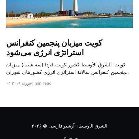
کویت میزبان پنجمین کنفرانس
استراتژی انرژی می‌شود
کویت: الشرق الأوسط کشور کویت فردا (سه شنبه) میزبان
پنجمین کنفرانس سالانهٔ استراتژی انرژی کشورهای شورای
همکاری خلیج می‌شود. به گزارش الشرق الاوسط، حدود ۳۰۰
1 min read
۰۴ فوریه ۲۰۱۹
متخصص از شرکت‌های جهانی نفت و گاز در این کنفرانس
شرکت خواهند کرد. سازمان نفت کویت روز گذشته طی
بیانیه‌ای اعلام کرد که میزبان این کنفرانس به سرپرس
الشرق الأوسط - آرشیو فارسی
© ۲۰۲۶
Sign up