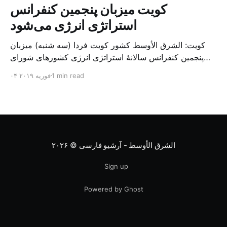
کویت میزبان پنجمین کنفرانس
استراتژی انرژی می‌شود
کویت: الشرق الأوسط کشور کویت فردا (سه شنبه) میزبان
پنجمین کنفرانس سالانهٔ استراتژی انرژی کشورهای شورای
همکاری خلیج می‌شود. به گزارش الشرق الاوسط، حدود ۳۰۰
1 min read
۰۴ فوریه ۲۰۱۹
متخصص از شرکت‌های جهانی نفت و گاز در این کنفرانس
شرکت خواهند کرد. سازمان نفت کویت روز گذشته طی
بیانیه‌ای اعلام کرد که میزبان این کنفرانس به سرپرس
الشرق الأوسط - آرشیو فارسی
© ۲۰۲۶
Sign up
Powered by Ghost