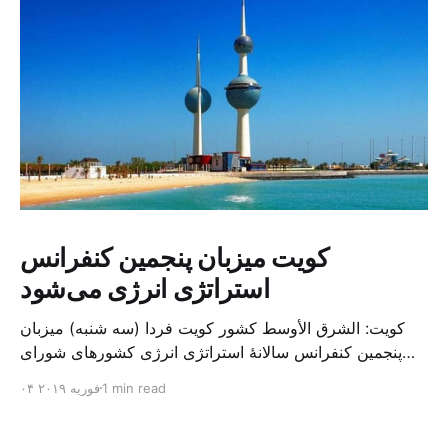
کویت میزبان پنجمین کنفرانس
استراتژی انرژی می‌شود
کویت: الشرق الأوسط کشور کویت فردا (سه شنبه) میزبان
پنجمین کنفرانس سالانهٔ استراتژی انرژی کشورهای شورای
همکاری خلیج می‌شود. به گزارش الشرق الاوسط، حدود ۳۰۰
1 min read
۰۴ فوریه ۲۰۱۹
متخصص از شرکت‌های جهانی نفت و گاز در این کنفرانس
شرکت خواهند کرد. سازمان نفت کویت روز گذشته طی
بیانیه‌ای اعلام کرد که میزبان این کنفرانس به سرپرس