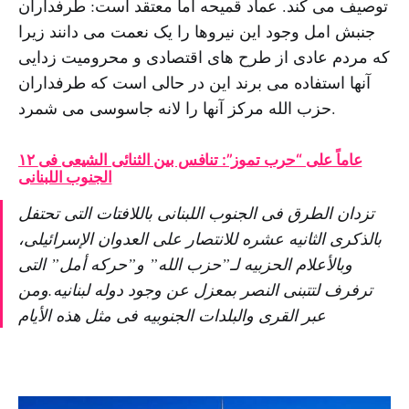
توصیف می کند. عماد قمیحه اما معتقد است: طرفداران
جنبش امل وجود این نیروها را یک نعمت می دانند زیرا
که مردم عادی از طرح های اقتصادی و محرومیت زدایی
آنها استفاده می برند این در حالی است که طرفداران
حزب الله مرکز آنها را لانه جاسوسی می شمرد.
۱۲ عاماً على “حرب تموز”: تنافس بین الثنائی الشیعی فی
الجنوب اللبنانی
تزدان الطرق فی الجنوب اللبنانی باللافتات التی تحتفل
بالذکرى الثانیه عشره للانتصار على العدوان الإسرائیلی،
وبالأعلام الحزبیه لـ”حزب الله” و”حرکه أمل” التی
ترفرف لتتبنى النصر بمعزل عن وجود دوله لبنانیه.ومن
عبر القرى والبلدات الجنوبیه فی مثل هذه الأیام