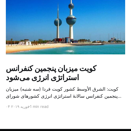
کویت میزبان پنجمین کنفرانس
استراتژی انرژی می‌شود
کویت: الشرق الأوسط کشور کویت فردا (سه شنبه) میزبان
پنجمین کنفرانس سالانهٔ استراتژی انرژی کشورهای شورای
همکاری خلیج می‌شود. به گزارش الشرق الاوسط، حدود ۳۰۰
1 min read
۰۴ فوریه ۲۰۱۹
متخصص از شرکت‌های جهانی نفت و گاز در این کنفرانس
شرکت خواهند کرد. سازمان نفت کویت روز گذشته طی
بیانیه‌ای اعلام کرد که میزبان این کنفرانس به سرپرس