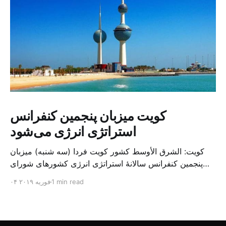
کویت میزبان پنجمین کنفرانس
استراتژی انرژی می‌شود
کویت: الشرق الأوسط کشور کویت فردا (سه شنبه) میزبان
پنجمین کنفرانس سالانهٔ استراتژی انرژی کشورهای شورای
همکاری خلیج می‌شود. به گزارش الشرق الاوسط، حدود ۳۰۰
1 min read
۰۴ فوریه ۲۰۱۹
متخصص از شرکت‌های جهانی نفت و گاز در این کنفرانس
شرکت خواهند کرد. سازمان نفت کویت روز گذشته طی
بیانیه‌ای اعلام کرد که میزبان این کنفرانس به سرپرس