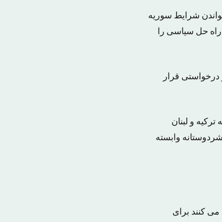
خواندن شرایط سوریه
 راه حل سیاسی را
ارگی ۶/۳ میلیون سوری، از ۶/۵ میلیارد دلار درخواستی قرار
رکیه و لبنان
بشردوستانه وابسته
می کنند برای