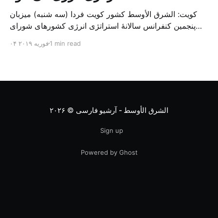
کویت: الشرق الأوسط کشور کویت فردا (سه شنبه) میزبان
پنجمین کنفرانس سالانهٔ استراتژی انرژی کشورهای شورای
همکاری خلیج می‌شود. به گزارش الشرق الاوسط، حدود ۳۰۰
1 min read
۰۴ فوریه ۲۰۱۹
متخصص از شرکت‌های جهانی نفت و گاز در این کنفرانس
شرکت خواهند کرد. سازمان نفت کویت روز گذشته طی
بیانیه‌ای اعلام کرد که میزبان این کنفرانس به سرپرس
الشرق الأوسط - آرشیو فارسی
© ۲۰۲۶
Sign up
Powered by Ghost