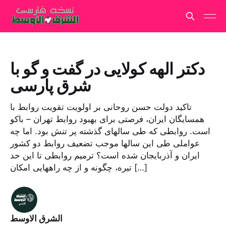
دکتر الهه کولایى در گفت و گو با
شرق پارسى
تاکید دولت حسن روحانى بر اولویت تقویت روابط با
همسایگان ایران، فرصتى براى بهبود روابط تهران – باکو
است. روابطى که طى سالهاى گذشته پر تنش بود. اما چه
عواملى طى این سالها موجب تضعیف روابط دو کشور
ایران و آذربایجان شده است؟ ترمیم روابطى تا این حد
تیره، چگونه و از چه راههایى امکان […]
الشرق الاوسط