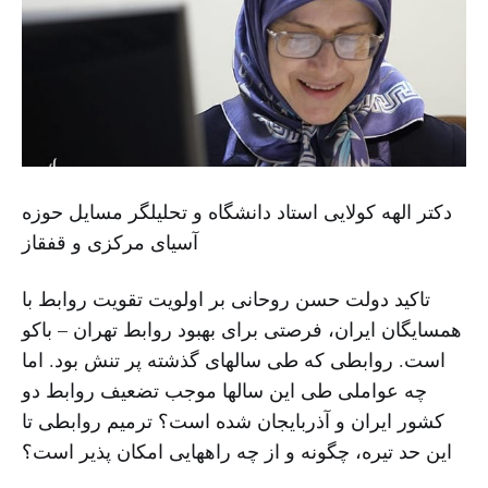
دکتر الهه کولایى استاد دانشگاه و تحلیلگر مسایل حوزه
آسیاى مرکزى و قفقاز
تاکید دولت حسن روحانى بر اولویت تقویت روابط با
همسایگان ایران، فرصتى براى بهبود روابط تهران – باکو
است. روابطى که طى سالهاى گذشته پر تنش بود. اما
چه عواملى طى این سالها موجب تضعیف روابط دو
کشور ایران و آذربایجان شده است؟ ترمیم روابطى تا
این حد تیره، چگونه و از چه راههایى امکان پذیر است؟