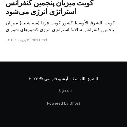
کویت میزبان پنجمین کنفرانس
استراتژی انرژی می‌شود
کویت: الشرق الأوسط کشور کویت فردا (سه شنبه) میزبان
پنجمین کنفرانس سالانهٔ استراتژی انرژی کشورهای شورای
همکاری خلیج می‌شود. به گزارش الشرق الاوسط، حدود ۳۰۰
1 min read
۰۴ فوریه ۲۰۱۹
متخصص از شرکت‌های جهانی نفت و گاز در این کنفرانس
شرکت خواهند کرد. سازمان نفت کویت روز گذشته طی
بیانیه‌ای اعلام کرد که میزبان این کنفرانس به سرپرس
الشرق الأوسط - آرشیو فارسی
© ۲۰۲۶
Sign up
Powered by Ghost