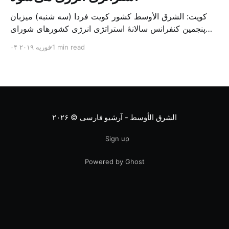
کویت: الشرق الأوسط کشور کویت فردا (سه شنبه) میزبان
پنجمین کنفرانس سالانهٔ استراتژی انرژی کشورهای شورای
همکاری خلیج می‌شود. به گزارش الشرق الاوسط، حدود ۳۰۰
1 min read
۰۴ فوریه ۲۰۱۹
متخصص از شرکت‌های جهانی نفت و گاز در این کنفرانس
شرکت خواهند کرد. سازمان نفت کویت روز گذشته طی
بیانیه‌ای اعلام کرد که میزبان این کنفرانس به سرپرس
الشرق الأوسط - آرشیو فارسی
© ۲۰۲۶
Sign up
Powered by Ghost