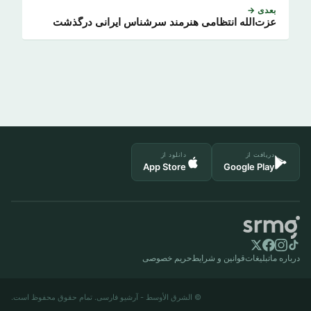
بعدی →
عزت‌الله انتظامی هنرمند سرشناس ایرانی درگذشت
دریافت از
دانلود از
App Store
Google Play
درباره ما
تبلیغات
قوانین و شرایط
حریم خصوصی
© الشرق الأوسط - آرشیو فارسی. تمام حقوق محفوظ است.