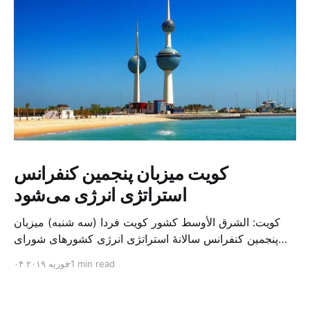
کویت میزبان پنجمین کنفرانس
استراتژی انرژی می‌شود
کویت: الشرق الأوسط کشور کویت فردا (سه شنبه) میزبان
پنجمین کنفرانس سالانهٔ استراتژی انرژی کشورهای شورای
همکاری خلیج می‌شود. به گزارش الشرق الاوسط، حدود ۳۰۰
1 min read
۰۴ فوریه ۲۰۱۹
متخصص از شرکت‌های جهانی نفت و گاز در این کنفرانس
شرکت خواهند کرد. سازمان نفت کویت روز گذشته طی
بیانیه‌ای اعلام کرد که میزبان این کنفرانس به سرپرس