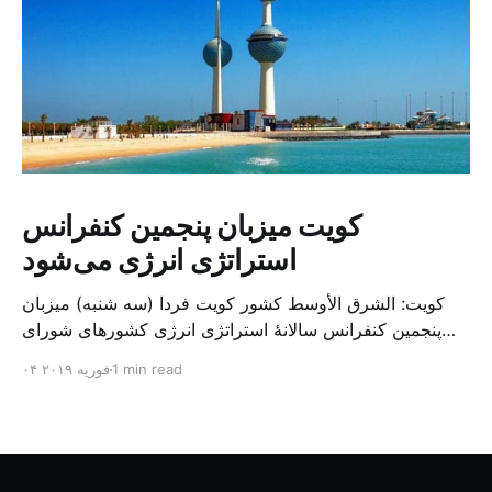
کویت میزبان پنجمین کنفرانس
استراتژی انرژی می‌شود
کویت: الشرق الأوسط کشور کویت فردا (سه شنبه) میزبان
پنجمین کنفرانس سالانهٔ استراتژی انرژی کشورهای شورای
همکاری خلیج می‌شود. به گزارش الشرق الاوسط، حدود ۳۰۰
1 min read
۰۴ فوریه ۲۰۱۹
متخصص از شرکت‌های جهانی نفت و گاز در این کنفرانس
شرکت خواهند کرد. سازمان نفت کویت روز گذشته طی
بیانیه‌ای اعلام کرد که میزبان این کنفرانس به سرپرس