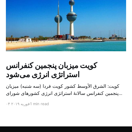
کویت میزبان پنجمین کنفرانس
استراتژی انرژی می‌شود
کویت: الشرق الأوسط کشور کویت فردا (سه شنبه) میزبان
پنجمین کنفرانس سالانهٔ استراتژی انرژی کشورهای شورای
همکاری خلیج می‌شود. به گزارش الشرق الاوسط، حدود ۳۰۰
1 min read
۰۴ فوریه ۲۰۱۹
متخصص از شرکت‌های جهانی نفت و گاز در این کنفرانس
شرکت خواهند کرد. سازمان نفت کویت روز گذشته طی
بیانیه‌ای اعلام کرد که میزبان این کنفرانس به سرپرس