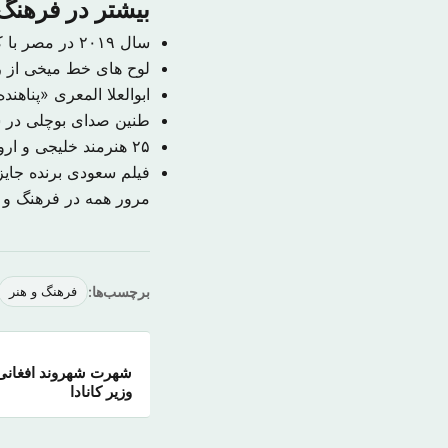
بیشتر در فرهنگ 
سال ۲۰۱۹ در مصر با کشف ۴۰ جسد مومیایی شده دوره باستان آغاز شد
لوح های خط میخی از را
ابوالعلا المعری «پناهند
طنین صدای بوچلی در س
۲۵ هنرمند خلیجی و اروپایی در نمایشگاه هنر معاصر «العبور» در جده
فیلم سعودی برنده جای
مرور همه در فرهنگ و 
برچسب‌ها:
فرهنگ و هنر
شهرت شهروند افغانی
وزیر کانادا