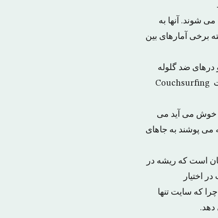
ی شوند. آنها به
ه برخی آمارهای بین
 درهای ضد گلوله
اجاره کنند از فرصت اقامت موقت و «رایگان» در خانه شهروندان افغانی که در سایت Couchsurfing
ن خوش می آید می
 می پوشند به جاهای
فغانستان است که ریشه در
در اختیار
را که سایت تنها
دهد.