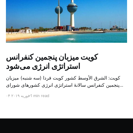
کویت میزبان پنجمین کنفرانس
استراتژی انرژی می‌شود
کویت: الشرق الأوسط کشور کویت فردا (سه شنبه) میزبان
پنجمین کنفرانس سالانهٔ استراتژی انرژی کشورهای شورای
همکاری خلیج می‌شود. به گزارش الشرق الاوسط، حدود ۳۰۰
1 min read
۰۴ فوریه ۲۰۱۹
متخصص از شرکت‌های جهانی نفت و گاز در این کنفرانس
شرکت خواهند کرد. سازمان نفت کویت روز گذشته طی
بیانیه‌ای اعلام کرد که میزبان این کنفرانس به سرپرس