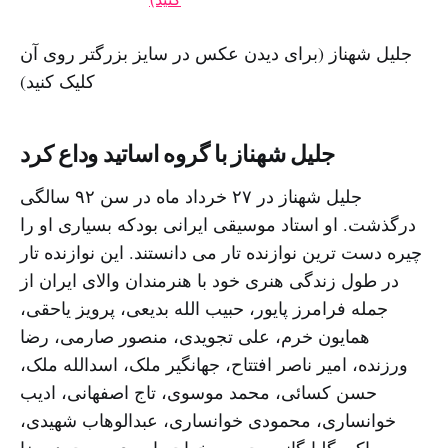
جلیل شهناز (برای دیدن عکس در سایز بزرگتر روی آن
کلیک کنید)
جلیل شهناز با گروه اساتید وداع کرد
جلیل شهناز در ۲۷ خرداد ماه در سن ۹۲ سالگی
درگذشت. او استاد موسیقی ایرانی بودکه بسیاری او را
چیره دست ترین نوازنده تار می دانستند. این نوازنده تار
در طول زندگی هنری خود با هنرمندان والای ایران از
جمله فرامرز پایور، حبیب الله بدیعی، پرویز یاحقی،
همایون خرم، علی تجویدی، منصور صارمی، رضا
ورزنده، امیر ناصر افتتاح، جهانگیر ملک، اسدالله ملک،
حسن کسائی، محمد موسوی، تاج اصفهانی، ادیب
خوانساری، محمودی خوانساری، عبدالوهاب شهیدی،
اکبر گلپایگانی، حسین خواجه امیری و محمد رضا