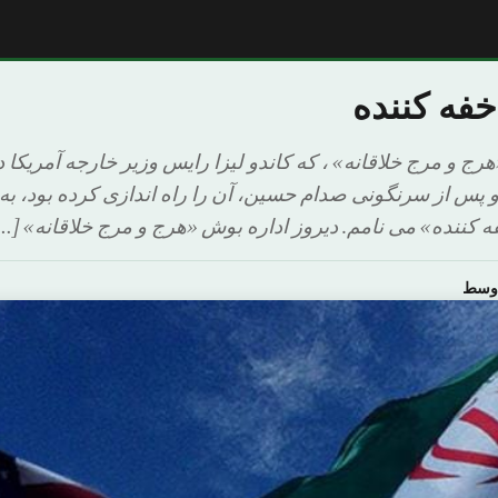
فه کننده
رج و مرج خلاقانه» ، که کاندو لیزا رایس وزیر خارجه آمریکا 
س از سرنگونی صدام حسین، آن را راه اندازی کرده بود، به
ه کننده» می نامم. دیروز اداره بوش «هرج و مرج خلاقانه» […
اوسط