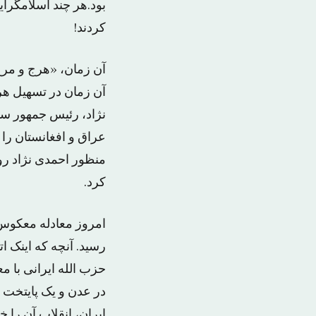
بود.هر چند اسلامگرای
کردند!
آن زمان، «هرج و مرج 
آن زمان در تسهیل هرج
نژاد، رئیس جمهور ساب
عراق و افغانستان را
منظور احمدی نژاد رون
کرد.
امروز معادله معکوس 
رسید. آنچه که اینک ا
حزب الله ایرانی با م
در عدن و یک پایتخت ا
ایران، انقلاب آن را 