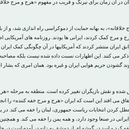
ان در آن زمان برای نیرنگ و فریب در مفهوم «هرج و مرج خلاقانه
خلاقانه»، به بهانه حمایت از دموکراسی راه اندازی شد، و از ب
 و مرج کمک کردند، ایرانی ها بودند. روزنامه های آمریکایی ا
ق ایران منتشر کردند که آمریکاییها در آن چگونگی کمک ایران ب
 ذکر می کنند. این اظهارات نسبت داده شده نیست بلکه مصاحب
د گشودن حریم هوایی ایران و غیره بود. همان امری که بشار ا
شده و نقش بازیگران تغییر کرده است. منطقه به مرحله «هرج
تفاق می افتد این است که ایران «هرج و مرج خفه کننده» را انجا
عطل کردن انتخابات ریاست جمهوری، لبنان را خفه می کند. در ی
یرانی در صنعا وجود دارد، و همه یمن را خفه می کند. و همچنین
خفه کرد و اسد در گوشه ای از دمشق به زانو در آمده است در ح