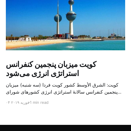
کویت میزبان پنجمین کنفرانس
استراتژی انرژی می‌شود
کویت: الشرق الأوسط کشور کویت فردا (سه شنبه) میزبان
پنجمین کنفرانس سالانهٔ استراتژی انرژی کشورهای شورای
همکاری خلیج می‌شود. به گزارش الشرق الاوسط، حدود ۳۰۰
1 min read
۰۴ فوریه ۲۰۱۹
متخصص از شرکت‌های جهانی نفت و گاز در این کنفرانس
شرکت خواهند کرد. سازمان نفت کویت روز گذشته طی
بیانیه‌ای اعلام کرد که میزبان این کنفرانس به سرپرس