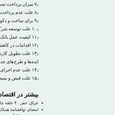
۷٫ میزان پرداخت تسهیلات به کشاورزی و صنعت به تفکیک در پنج سال آخر
۸٫ علت عدم پرداخت تسهیلات وام ازدواج و علت هزینه‌های غیرضرور
۹٫ برای ساخت و دکوراسیون و… بانک‌ها (از چه محلی؟!)
۱۰٫ علت توسعه شرکت‌های سرمایه‌گذاری ناشی از مصادره شرکت‌ها
۱۱٫ کیفیت عمل بانک‌ها در جلوگیری از ورشکستگی کارآفرینان
۱۲٫ اقدامات در کاهش مفاسد اقتصادی
۱۳٫ علت تطویل کار
ایده‌ها و طرح‌های جد
۱۴٫ علت عدم اجرای مصوبات شورای پول و اعتبار
۱۵٫ علت قبض و بسط شعب در استان‌ها و شهرستان‌ها و مناطق شهری
بیشتر در اقتصا
عراق: حفر ۴۰ حلقه چاه نفتی جدید در میدان مجنون
امضای توافقنامهٔ همکا