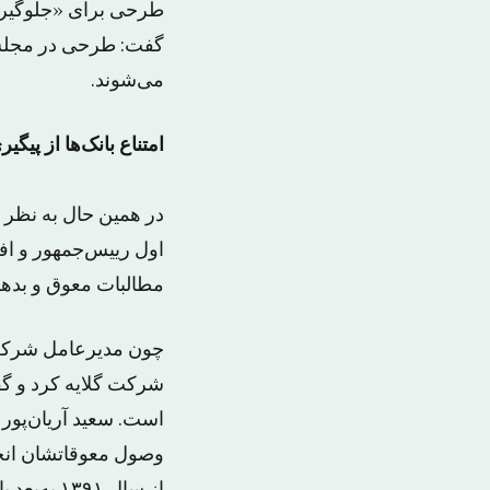
طرحی برای «جلوگیری ا
گفت: طرحی در مجلس د
می‌شوند.
امتناع‌ بانک‌ها‌ از پیگ
اول رییس‌جمهور و اف
مطالبات معوق و بدهک
چون مدیرعامل شرکت س
است. سعید آریان‌پور 
وصول معوقاتشان انجا