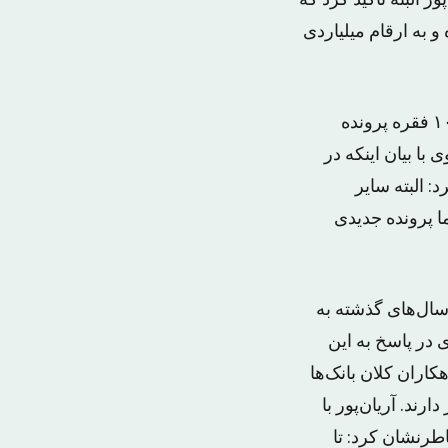
ور البته تاکید کرد که
و به ارقام میلیاردی
وی گفت: از مجموع ۱۹۵ پرونده منعقده با این شرکت بانک سپه نسبت به واگذاری ۱۰۵ فقره پرونده
میلیون‌تومان می‌باشد. وی با بیان اینکه در
د: البته سایر
ما پرونده جدیدی
 سال‌های گذشته به
 در پاسخ به این
اران کلان بانک‌ها
ند. آریان‌پور با
اطرنشان کرد: تا