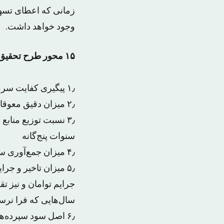
زمانی که اعطای تسهیل
وجود خواهد داشت.
۱۵ محور طرح تحقیق‌وتفحص بانکی
۱٫ پیگیری کفایت سرمایه و نتایج آن
۲٫ میزان دقیق معوقات مشکوک‌الوصول، سررسیدشده طی پنج سال اخیر به تفکیک هر بانک
۳٫ نسبت توزیع مناب
سنوات پنج‌گانه
۴٫ میزان جمع‌آوری سپرده‌ها در طول پنج سال
۵٫ میزان تاخیر و ج
جرایم توامان و نیز ت
سال‌هایی که فرا نرس
۶٫ اصل سود سپرده‌ها در طول پنج سال به تفکیک