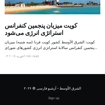
کویت میزبان پنجمین کنفرانس
استراتژی انرژی می‌شود
کویت: الشرق الأوسط کشور کویت فردا (سه شنبه) میزبان
پنجمین کنفرانس سالانهٔ استراتژی انرژی کشورهای شورای
همکاری خلیج می‌شود. به گزارش الشرق الاوسط، حدود ۳۰۰
1 min read
۰۴ فوریه ۲۰۱۹
متخصص از شرکت‌های جهانی نفت و گاز در این کنفرانس
شرکت خواهند کرد. سازمان نفت کویت روز گذشته طی
بیانیه‌ای اعلام کرد که میزبان این کنفرانس به سرپرس
الشرق الأوسط - آرشیو فارسی
© ۲۰۲۶
Sign up