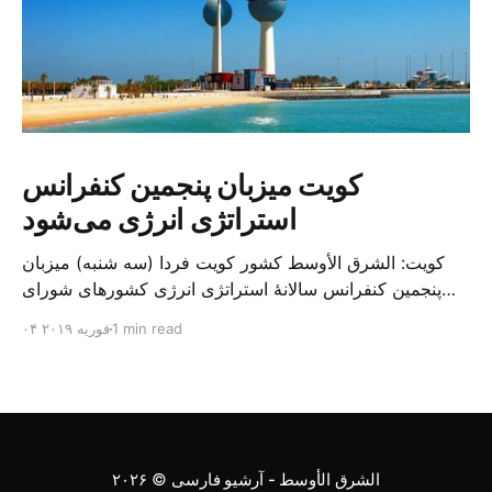
کویت میزبان پنجمین کنفرانس
استراتژی انرژی می‌شود
کویت: الشرق الأوسط کشور کویت فردا (سه شنبه) میزبان
پنجمین کنفرانس سالانهٔ استراتژی انرژی کشورهای شورای
همکاری خلیج می‌شود. به گزارش الشرق الاوسط، حدود ۳۰۰
1 min read
۰۴ فوریه ۲۰۱۹
متخصص از شرکت‌های جهانی نفت و گاز در این کنفرانس
شرکت خواهند کرد. سازمان نفت کویت روز گذشته طی
بیانیه‌ای اعلام کرد که میزبان این کنفرانس به سرپرس
الشرق الأوسط - آرشیو فارسی
© ۲۰۲۶