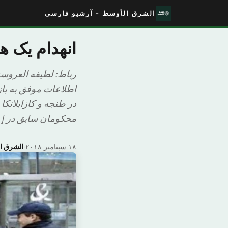
الشرق الأوسط - آرشیو فارسی
انهدام یک هسته تر
رباط: لطیفه العروسن
در طنجه و کازابلانکا
محکومان سابق در [
۱۸ سپتامبر ۲۰۱۸
·
الشرق ا