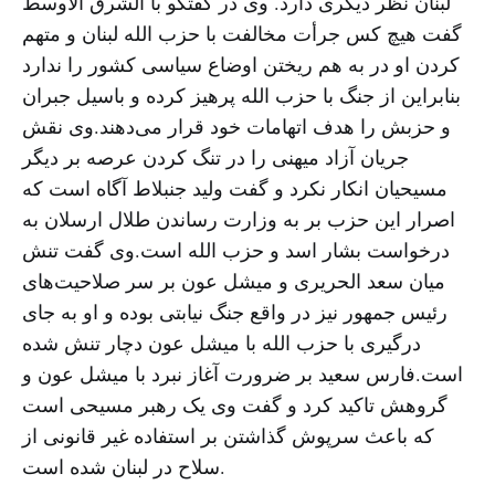
لبنان نظر دیگری دارد. وی در گفتگو با الشرق الاوسط
گفت هیچ کس جرأت مخالفت با حزب الله لبنان و متهم
کردن او در به هم ریختن اوضاع سیاسی کشور را ندارد
بنابراین از جنگ با حزب الله پرهیز کرده و باسیل جبران
و حزبش را هدف اتهامات خود قرار می‌دهند.وی نقش
جریان آزاد میهنی را در تنگ کردن عرصه بر دیگر
مسیحیان انکار نکرد و گفت ولید جنبلاط آگاه است که
اصرار این حزب بر به وزارت رساندن طلال ارسلان به
درخواست بشار اسد و حزب الله است.وی گفت تنش
میان سعد الحریری و میشل عون بر سر صلاحیت‌های
رئیس جمهور نیز در واقع جنگ نیابتی بوده و او به جای
درگیری با حزب الله با میشل عون دچار تنش شده
است.فارس سعید بر ضرورت آغاز نبرد با میشل عون و
گروهش تاکید کرد و گفت وی یک رهبر مسیحی است
که باعث سرپوش گذاشتن بر استفاده غیر قانونی از
سلاح در لبنان شده است.