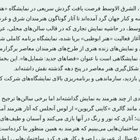
اح، الشرق الاوسط فرصت یافت گردش سریعی در نمایشگاه «هنر
 و کنار جهان گرد آمده‌اند تا آثار گوناگون هنرمندان شرق و غر
سط، در حاشیه نمایش تجاری که در قالب سالن‌های محلی، عرب
از فعالیت «هنر ابوظبی» برپا شده، نمایشگاه برنامه کاملی ش
 نمایش‌های زنده هنری از طرح‌های هنرمندان معاصر برگزارمی
ها، نمایشگاهی است با عنوان «فضاهای جدید: شمایل‌ها». این ب
شکل‌گیری هنر معاصر در پنج دهه گذشته نقش داشته‌اند.
ن بازدید، سازماندهی و برنامه‌ریزی بالای نمایشگاه‌های شرکت ک
ی از چند هنرمند به نمایش گذاشته‌اند اما برخی سالن‌ها ترجیح داده
 مانند گالری «کاینی گریوین» از لوس آنجلس که آثار هنرمند آمر
آثاری که نور و رنگ در آنها بازی می‌کنند و آسمان و طیف‌های رن
ساختمان‌هایی می‌بینیم که هنرمند به همین منظور بنا کرده‌است
گالری می‌گوید، تارل ۵۰ سال از عمرش را صرف کار هنری کرد. ساختمان‌هایی