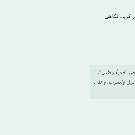
ور کن… نگاهی
رض “فن أبوظبی”،
لشرق والغرب. وعلى