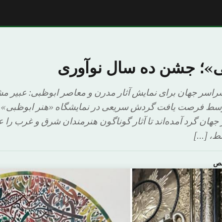
ی»؛ جشن ده سال نوآوری
لری از سراسر جهان برای نمایش آثار مدرن و معاصر ابوظبی: عبی
لاوسط فرصت یافت گردش سریعی در نمایشگاه «هنر ابوظبی» ج
جهان گرد آمده‌اند تا آثار گوناگون هنرمندان شرق و غرب را ع
ط، […]
خص