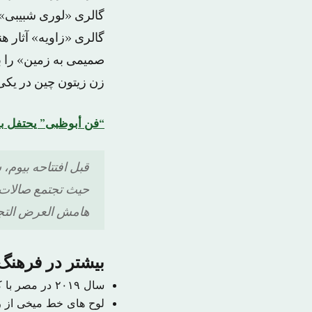
گالری «لوری شبیبی»
گالری «زاویه» آثار 
صمیمی به زمین» را ب
زن زیتون چین در یکی 
“فن أبوظبی” یحتفل بـ۱۰ أعوام من الإبدا
قبل افتتاحه بیوم
حیث تجتمع صالات ف
هامش العرض التجار
بیشتر در فرهنگ 
سال ۲۰۱۹ در مصر با کشف ۴۰ جسد مومیایی شده دوره باستان آغاز شد
لوح های خط میخی از را