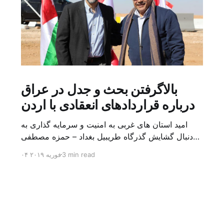
بالاگرفتن بحث و جدل در عراق
درباره قراردادهای انعقادی با اردن
امید استان های غربی به امنیت و سرمایه گذاری به
دنبال گشایش گذرگاه طریبیل بغداد – حمزه مصطفی
یک روز بیشتر از اعلام خبر گشایش گذرگاه مرزی
3 min read
۰۴ فوریه ۲۰۱۹
طریبیل توسط عادل عبد المهدی نخست وزیر عراق و
عمر الرزاز همتای اردنی اش نگذشته بود که ده ها
کامیون روز یکشنبه (۳ فوریه) از اردن از این […]