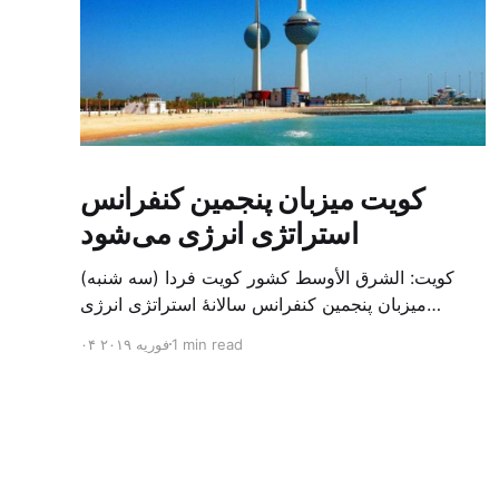
کویت میزبان پنجمین کنفرانس
استراتژی انرژی می‌شود
کویت: الشرق الأوسط کشور کویت فردا (سه شنبه)
میزبان پنجمین کنفرانس سالانهٔ استراتژی انرژی
کشورهای شورای همکاری خلیج می‌شود. به گزارش
1 min read
۰۴ فوریه ۲۰۱۹
الشرق الاوسط، حدود ۳۰۰ متخصص از شرکت‌های
جهانی نفت و گاز در این کنفرانس شرکت خواهند کرد.
سازمان نفت کویت روز گذشته طی بیانیه‌ای اعلام کرد
که میزبان این کنفرانس به سرپرس