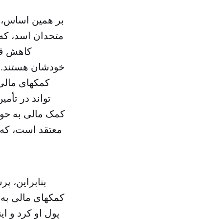
بر همین اساس، م
متحدان اسد، که 
کاهش قیم
خودشان هستند. ب
کمکهای مالی 
تواند در تأمی
کمک مالی به حوث
معتقد است، که ب
بنابراین، پ
کمکهای مالی به 
پول او کرد و ا