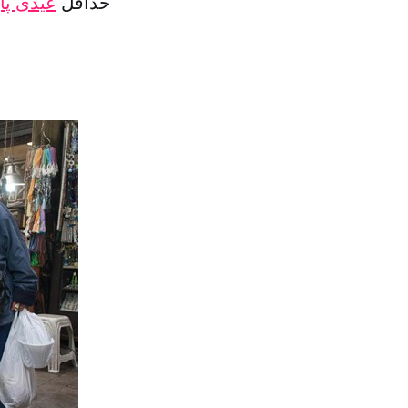
حداقل
عیدی پا