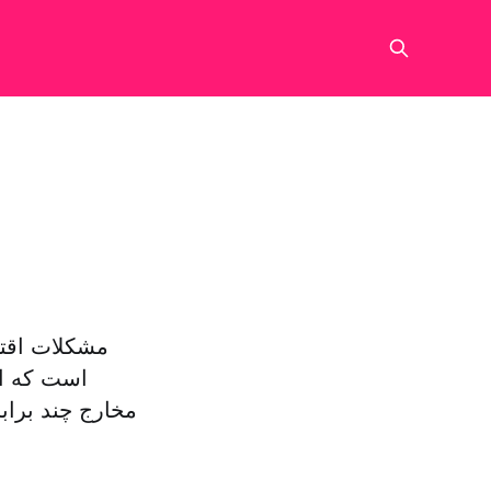
مشکلات اقتص
است که او
مخارج چند براب