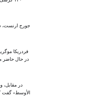
جورج ارنست، سخ
فردریکا موگری
در حال حاضر مو
در مقابل، 
الأوسط» گفت که