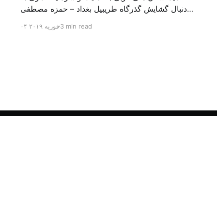
دنبال گشایش گذرگاه طریبیل بغداد – حمزه مصطفی
یک روز بیشتر از اعلام خبر گشایش گذرگاه مرزی
3 min read
۰۴ فوریه ۲۰۱۹
طریبیل توسط عادل عبد المهدی نخست وزیر عراق و
عمر الرزاز همتای اردنی اش نگذشته بود که ده ها
کامیون روز یکشنبه (۳ فوریه) از اردن از این […]
Sign up