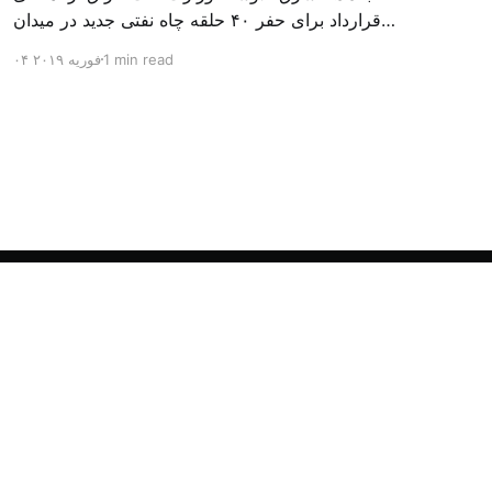
قرارداد برای حفر ۴۰ حلقه چاه نفتی جدید در میدان
بزرگ مجنون در استان بصره (جنوب) خبر داد. باسم
1 min read
۰۴ فوریه ۲۰۱۹
محمد خضیر مدعامل شرکت حفاری عراق روز یکشنبه
در نشست خبری گفت: سقف زمانی برای تولید ۲۴
ماهه است و به ۴۵۰ هزار بشکه از میدان مجنون می
[…]
Powered by Ghost