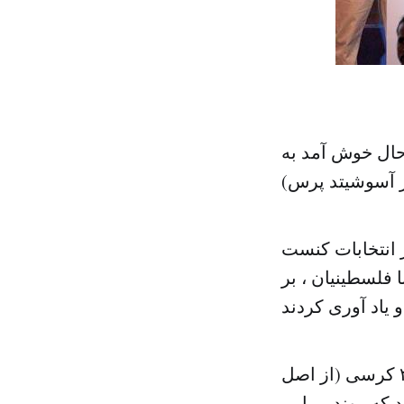
ر حال خوش آمد به
ز آسوشیتد پرس)
 انتخابات کنست
 فلسطینیان ، بر
نتانیاهو و حزب او (حزب لیکود) که بر اساس نتیج غیر نهایی، توانست ۳۰ کرسی (از اصل
د که روند برپایی