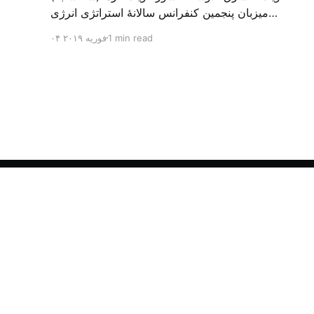
میزبان پنجمین کنفرانس سالانهٔ استراتژی انرژی
کشورهای شورای همکاری خلیج می‌شود. به گزارش
1 min read
۰۴ فوریه ۲۰۱۹
الشرق الاوسط، حدود ۳۰۰ متخصص از شرکت‌های
جهانی نفت و گاز در این کنفرانس شرکت خواهند کرد.
سازمان نفت کویت روز گذشته طی بیانیه‌ای اعلام کرد
که میزبان این کنفرانس به سرپرس
الشرق الأوسط - آرشیو فارسی
© ۲۰۲۶