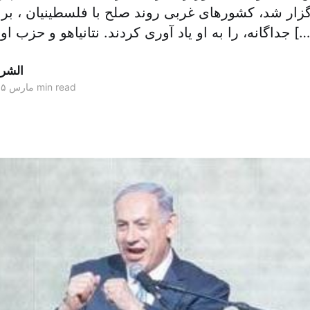
زار شد، کشورهای غربی روند صلح با فلسطینیان ، ب
 او یاد آوری کردند. نتانیاهو و حزب او (حزب لیکود) که […]
الشر
1 min read
۱۹ مارس ۲۰۱۵