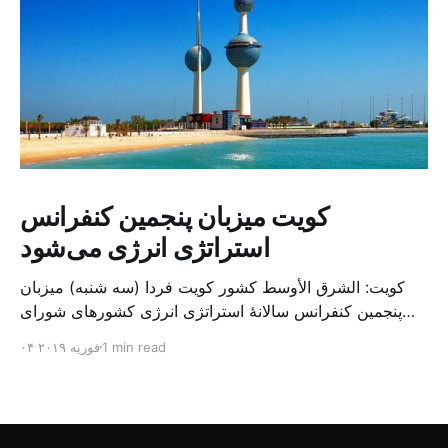
کویت میزبان پنجمین کنفرانس
استراتژی انرژی می‌شود
کویت: الشرق الأوسط کشور کویت فردا (سه شنبه) میزبان
پنجمین کنفرانس سالانهٔ استراتژی انرژی کشورهای شورای
همکاری خلیج می‌شود. به گزارش الشرق الاوسط، حدود ۳۰۰
1 min read
۰۴ فوریه ۲۰۱۹
متخصص از شرکت‌های جهانی نفت و گاز در این کنفرانس
شرکت خواهند کرد. سازمان نفت کویت روز گذشته طی
بیانیه‌ای اعلام کرد که میزبان این کنفرانس به سرپرس