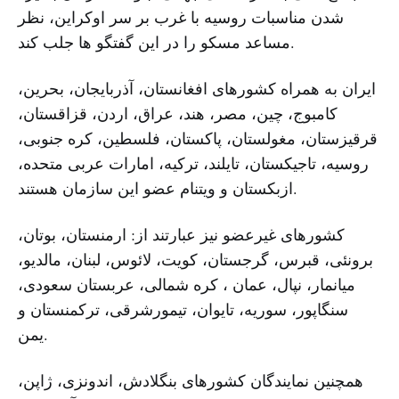
شدن مناسبات روسیه با غرب بر سر اوکراین، نظر
مساعد مسکو را در این گفتگو ها جلب کند.
ایران به همراه کشورهای افغانستان، آذربایجان، بحرین،
کامبوج، چین، مصر، هند، عراق، اردن، قزاقستان،
قرقیزستان، مغولستان، پاکستان، فلسطین، کره جنوبی،
روسیه، تاجیکستان، تایلند، ترکیه، امارات عربی متحده،
ازبکستان و ویتنام عضو این سازمان هستند.
کشورهای غیرعضو نیز عبارتند از: ارمنستان، بوتان،
برونئی، قبرس، گرجستان، کویت، لائوس، لبنان، مالدیو،
میانمار، نپال، عمان ، کره شمالی، عربستان سعودی،
سنگاپور، سوریه، تایوان، تیمورشرقی، ترکمنستان و
یمن.
همچنین نمایندگان کشورهای بنگلادش، اندونزی، ژاپن،