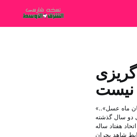
 گریزی
نیست
«شکاف خوردن اتحاد»… «فروپاشی اتحاد»… «جدایی همیشگی»… «پایان ماه عسل»..
ی دو سال گذشته
تحاد هفتاد ساله
وابط شاهد بحران