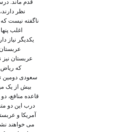
قدم ماند. در
نظر دارند،
ناگفته نیست که 
اغلب پنها
یکدیگر نیاز دا
عربستان 
عربستان نیز ن
که ریاض 
سعودی دومین تام
بیش از یک می
قاعده منافع، دو 
درب این دو متح
آمریکا و عربست
می خواهند نشا