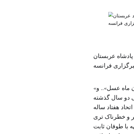
 پادشاه عربستان
رگزاری فرانسه
«شکاف خوردن اتحاد»… «فروپاشی اتحاد»… «جدایی همیشگی»… «پایان ماه عسل».. و
ی دو سال گذشته
تحاد هفتاد ساله
تر و خطرناک تری
این حال در مواجهه با طوفان ثابت