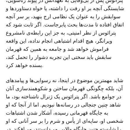
پترائوس پس از بی‌وفایی به تعهداتش در پیوند زناشویی،
شایستگی آنچه بر او رفت را داشته، یا خواه دستاوردها و
سوابقش را به عنوان یک نظامی ارج بنهید، بر سر آنچه
اتفاق افتاده تا مدت‌ها بحث پابرجاست. اگر ثابت شود که
پترائوس از نظر امنیتی، به جز این رابطه‌ی نامشروع
ویرانگر، هیچ اقدام اشتباهی انجام نداده، این واقعه
فراموش خواهد شد و جامعه به همین که قهرمان
سابقش باید سختی این تجربه دشوار را تحمل کند،
بسنده خواهد کرد.
شاید مهمترین موضوع در اینجا، نه رسوایی‌ها و پیامدهای
آن، بلکه چگونگی قهرمان ساختن و شکوهمندسازی آنان
در جوامع باشد. اگر پترائوس یک ژنرال ناشناخته بود، ما
شاهد چنین جنجالی در رسانه‌‌ها نبودیم. اما از آنجا که او
به جایگاه قهرمانی رسیده، آشکار شدن اشتباهات
شخصی او، سایه‌ای از یأس و شرم را بر سر آنانی که او
را شایسته چنین جایگاه والایی می‌دانستند، می‌افکند. در