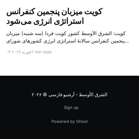
کویت میزبان پنجمین کنفرانس
استراتژی انرژی می‌شود
کویت: الشرق الأوسط کشور کویت فردا (سه شنبه) میزبان
پنجمین کنفرانس سالانهٔ استراتژی انرژی کشورهای شورای
همکاری خلیج می‌شود. به گزارش الشرق الاوسط، حدود ۳۰۰
1 min read
۰۴ فوریه ۲۰۱۹
متخصص از شرکت‌های جهانی نفت و گاز در این کنفرانس
شرکت خواهند کرد. سازمان نفت کویت روز گذشته طی
بیانیه‌ای اعلام کرد که میزبان این کنفرانس به سرپرس
الشرق الأوسط - آرشیو فارسی
© ۲۰۲۶
Sign up
Powered by Ghost