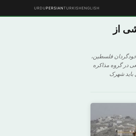
URDU
PERSIAN
TURKISH
ENGLISH
شی از
 خودگردان فلسطین،
عی در گروه مذاکره
 باید شهرک‌