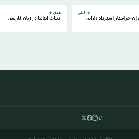
← قبلی
بعدی →
ران خواستار استرداد دارایی
ادبیات ایتالیا در زبان فارسی
© الشرق الأوسط - آرشیو فارسی. تمام حقوق محفوظ است.