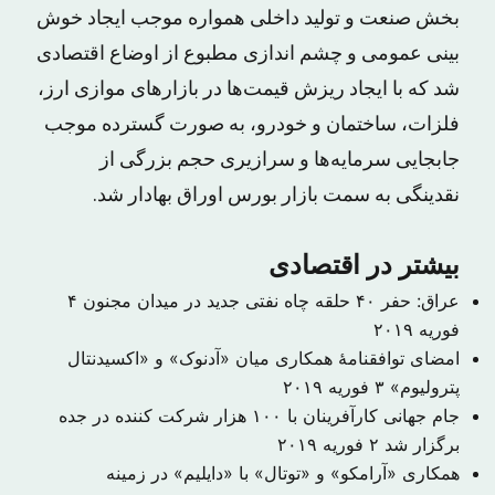
بخش صنعت و تولید داخلی هموارە موجب ایجاد خوش
بینی عمومی و چشم اندازی مطبوع از اوضاع اقتصادی
شد کە با ایجاد ریزش قیمت‌ها در بازارهای موازی ارز،
فلزات، ساختمان و خودرو، بە صورت گستردە موجب
جابجایی سرمایەها و سرازیری حجم بزرگی از
نقدینگی به سمت بازار بورس اوراق بهادار شد.
بیشتر در اقتصادی
عراق: حفر ۴۰ حلقه چاه نفتی جدید در میدان مجنون
۴
فوریه ۲۰۱۹
امضای توافقنامهٔ همکاری میان «آدنوک» و «اکسیدنتال
پترولیوم»
۳ فوریه ۲۰۱۹
جام جهانی کارآفرینان با ۱۰۰ هزار شرکت کننده در جده
برگزار شد
۲ فوریه ۲۰۱۹
همکاری «آرامکو» و «توتال» با «دایلیم» در زمینه