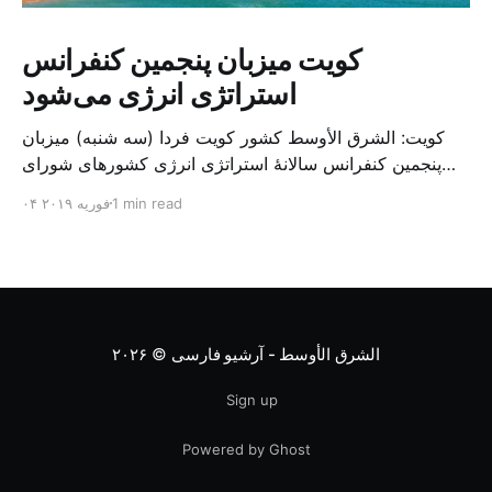
کویت میزبان پنجمین کنفرانس
استراتژی انرژی می‌شود
کویت: الشرق الأوسط کشور کویت فردا (سه شنبه) میزبان
پنجمین کنفرانس سالانهٔ استراتژی انرژی کشورهای شورای
همکاری خلیج می‌شود. به گزارش الشرق الاوسط، حدود ۳۰۰
1 min read
۰۴ فوریه ۲۰۱۹
متخصص از شرکت‌های جهانی نفت و گاز در این کنفرانس
شرکت خواهند کرد. سازمان نفت کویت روز گذشته طی
بیانیه‌ای اعلام کرد که میزبان این کنفرانس به سرپرس
الشرق الأوسط - آرشیو فارسی
© ۲۰۲۶
Sign up
Powered by Ghost