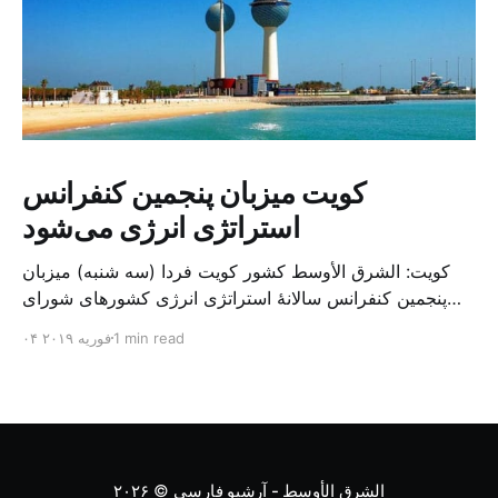
کویت میزبان پنجمین کنفرانس
استراتژی انرژی می‌شود
کویت: الشرق الأوسط کشور کویت فردا (سه شنبه) میزبان
پنجمین کنفرانس سالانهٔ استراتژی انرژی کشورهای شورای
همکاری خلیج می‌شود. به گزارش الشرق الاوسط، حدود ۳۰۰
1 min read
۰۴ فوریه ۲۰۱۹
متخصص از شرکت‌های جهانی نفت و گاز در این کنفرانس
شرکت خواهند کرد. سازمان نفت کویت روز گذشته طی
بیانیه‌ای اعلام کرد که میزبان این کنفرانس به سرپرس
الشرق الأوسط - آرشیو فارسی
© ۲۰۲۶