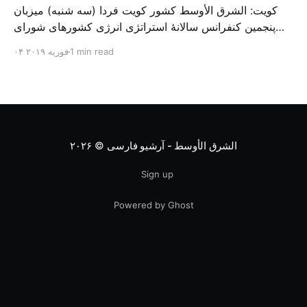
کویت: الشرق الأوسط کشور کویت فردا (سه شنبه) میزبان
پنجمین کنفرانس سالانهٔ استراتژی انرژی کشورهای شورای
همکاری خلیج می‌شود. به گزارش الشرق الاوسط، حدود ۳۰۰
1 min read
۰۴ فوریه ۲۰۱۹
متخصص از شرکت‌های جهانی نفت و گاز در این کنفرانس
شرکت خواهند کرد. سازمان نفت کویت روز گذشته طی
بیانیه‌ای اعلام کرد که میزبان این کنفرانس به سرپرس
الشرق الأوسط - آرشیو فارسی
© ۲۰۲۶
Sign up
Powered by Ghost