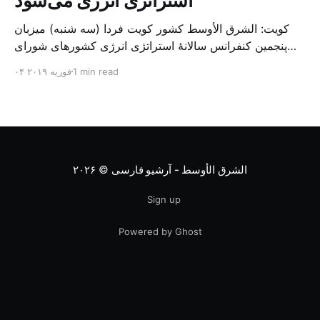
استراتژی انرژی می‌شود
کویت: الشرق الأوسط کشور کویت فردا (سه شنبه) میزبان
پنجمین کنفرانس سالانهٔ استراتژی انرژی کشورهای شورای
همکاری خلیج می‌شود. به گزارش الشرق الاوسط، حدود ۳۰۰
1 min read
۰۴ فوریه ۲۰۱۹
متخصص از شرکت‌های جهانی نفت و گاز در این کنفرانس
شرکت خواهند کرد. سازمان نفت کویت روز گذشته طی
بیانیه‌ای اعلام کرد که میزبان این کنفرانس به سرپرس
الشرق الأوسط - آرشیو فارسی
© ۲۰۲۶
Sign up
Powered by Ghost