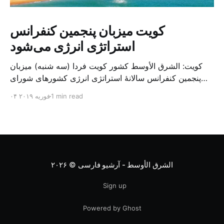
کویت میزبان پنجمین کنفرانس
استراتژی انرژی می‌شود
کویت: الشرق الأوسط کشور کویت فردا (سه شنبه) میزبان
پنجمین کنفرانس سالانهٔ استراتژی انرژی کشورهای شورای
همکاری خلیج می‌شود. به گزارش الشرق الاوسط، حدود ۳۰۰
1 min read
۰۴ فوریه ۲۰۱۹
متخصص از شرکت‌های جهانی نفت و گاز در این کنفرانس
شرکت خواهند کرد. سازمان نفت کویت روز گذشته طی
بیانیه‌ای اعلام کرد که میزبان این کنفرانس به سرپرس
الشرق الأوسط - آرشیو فارسی
© ۲۰۲۶
Sign up
Powered by Ghost