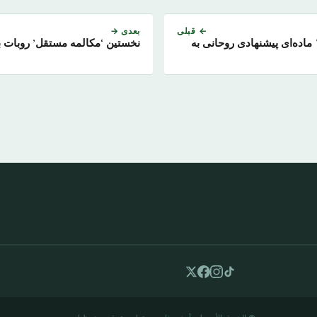
← قبلی
بعدی →
متن کامل قطعنامه ۱۴ ماده‌ای پیشنهادی روحانی به
نخستین ‘مکالمه مستقل’ روبات ب