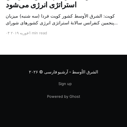
استراتژی انرژی می‌شود
کویت: الشرق الأوسط کشور کویت فردا (سه شنبه) میزبان
پنجمین کنفرانس سالانهٔ استراتژی انرژی کشورهای شورای
همکاری خلیج می‌شود. به گزارش الشرق الاوسط، حدود ۳۰۰
1 min read
۰۴ فوریه ۲۰۱۹
متخصص از شرکت‌های جهانی نفت و گاز در این کنفرانس
شرکت خواهند کرد. سازمان نفت کویت روز گذشته طی
بیانیه‌ای اعلام کرد که میزبان این کنفرانس به سرپرس
الشرق الأوسط - آرشیو فارسی
© ۲۰۲۶
Sign up
Powered by Ghost